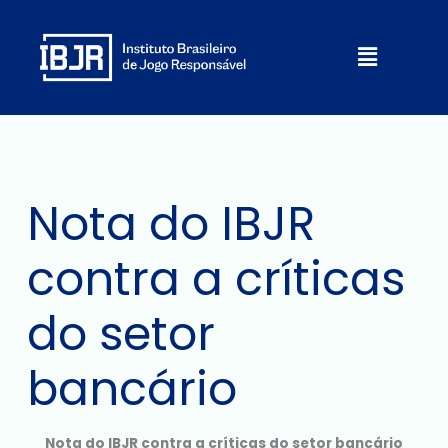
Ir
para
Menu
o
conteúdo
Nota do IBJR
contra a críticas
do setor
bancário
Nota do IBJR contra a críticas do setor bancário