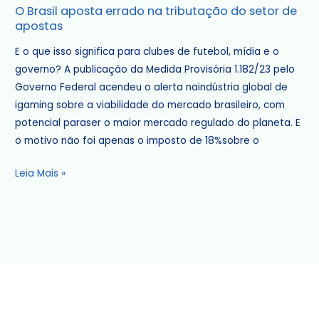
O Brasil aposta errado na tributação do setor de
Brasil
apostas
aposta
errado
E o que isso significa para clubes de futebol, mídia e o
na
governo? A publicação da Medida Provisória 1.182/23 pelo
tributação
Governo Federal acendeu o alerta naindústria global de
do
igaming sobre a viabilidade do mercado brasileiro, com
setor
potencial paraser o maior mercado regulado do planeta. E
de
o motivo não foi apenas o imposto de 18%sobre o
apostas
Leia Mais »