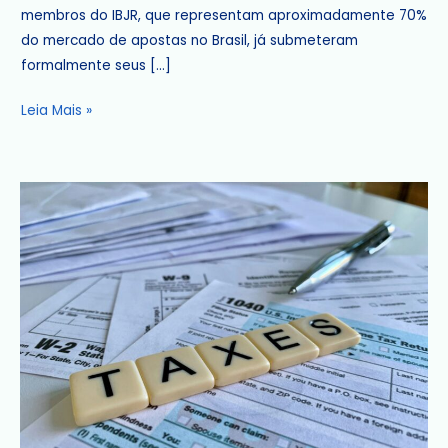
membros do IBJR, que representam aproximadamente 70%
Setor
do mercado de apostas no Brasil, já submeteram
de
formalmente seus […]
Jogos
e
Leia Mais »
Apostas