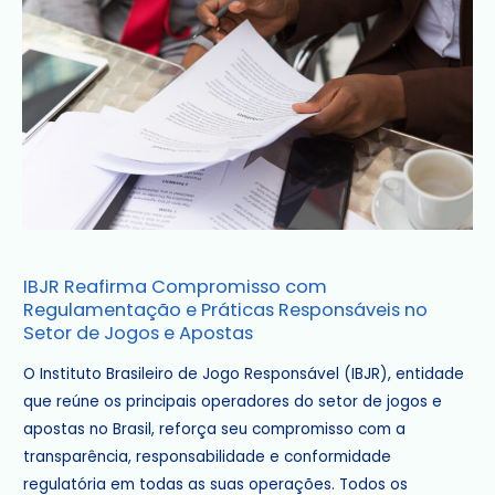
IBJR
IBJR Reafirma Compromisso com
Reafirma
Regulamentação e Práticas Responsáveis no
Compromisso
Setor de Jogos e Apostas
com
O Instituto Brasileiro de Jogo Responsável (IBJR), entidade
Regulamentação
que reúne os principais operadores do setor de jogos e
e
apostas no Brasil, reforça seu compromisso com a
Práticas
transparência, responsabilidade e conformidade
Responsáveis
regulatória em todas as suas operações. Todos os
no