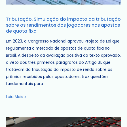
Tributação.
Tributação. Simulação do impacto da tributação
Simulação
sobre os rendimentos dos jogadores nas apostas
do
de quota fixa
impacto
Em 2023, o Congresso Nacional aprovou Projeto de Lei que
da
regulamenta o mercado de apostas de quota fixa no
tributação
Brasil. A despeito da avaliação positiva do texto aprovado,
sobre
o veto aos três primeiros parágrafos do Artigo 31, que
os
tratavam da tributação do imposto de renda sobre os
rendimentos
prêmios recebidos pelos apostadores, traz questões
dos
fundamentais para
jogadores
nas
Leia Mais »
apostas
de
quota
fixa