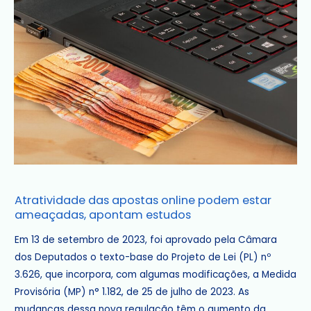
Atratividade
Atratividade das apostas online podem estar
das
ameaçadas, apontam estudos
apostas
online
Em 13 de setembro de 2023, foi aprovado pela Câmara
podem
dos Deputados o texto-base do Projeto de Lei (PL) nº
estar
3.626, que incorpora, com algumas modificações, a Medida
ameaçadas,
Provisória (MP) n° 1.182, de 25 de julho de 2023. As
apontam
mudanças dessa nova regulação têm o aumento da