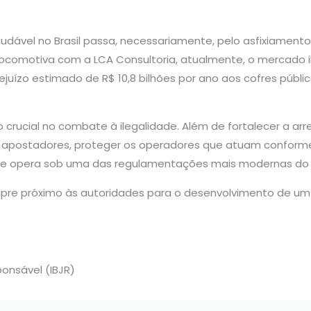
dável no Brasil passa, necessariamente, pelo asfixiamen
o Locomotiva com a LCA Consultoria, atualmente, o mercad
juízo estimado de R$ 10,8 bilhões por ano aos cofres públi
crucial no combate à ilegalidade. Além de fortalecer a arr
apostadores, proteger os operadores que atuam conforme a
 que opera sob uma das regulamentações mais modernas do
mpre próximo às autoridades para o desenvolvimento de um
ponsável (IBJR)