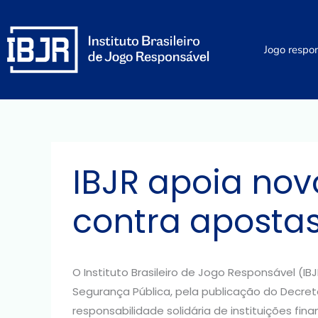
Ir
para
o
Jogo respo
conteúdo
IBJR apoia nov
contra apostas
O Instituto Brasileiro de Jogo Responsável (I
Segurança Pública, pela publicação do Decreto
responsabilidade solidária de instituições f