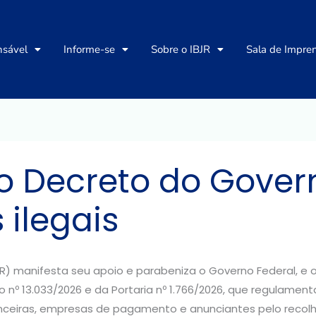
nsável
Informe-se
Sobre o IBJR
Sala de Impre
o Decreto do Gover
 ilegais
BJR) manifesta seu apoio e parabeniza o Governo Federal, e 
 nº 13.033/2026 e da Portaria nº 1.766/2026, que regulament
inanceiras, empresas de pagamento e anunciantes pelo recol