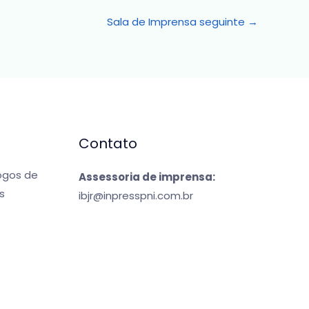
Sala de Imprensa seguinte
→
Contato
jogos de
Assessoria de imprensa:
s
ibjr@inpresspni.com.br