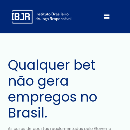
Ir
para
Menu
o
conteúdo
Qualquer bet
não gera
empregos no
Brasil.
As casas de apostas regulamentadas pelo Governo