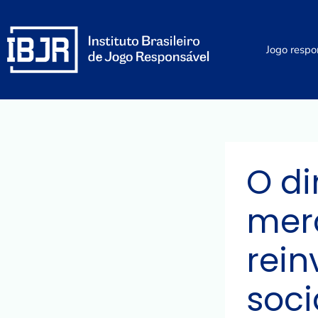
Ir
para
o
Jogo respo
conteúdo
O di
mer
rein
soc