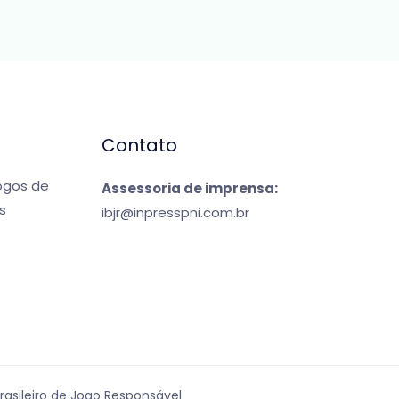
Contato
jogos de
Assessoria de imprensa:
s
ibjr@inpresspni.com.br
Brasileiro de Jogo Responsável