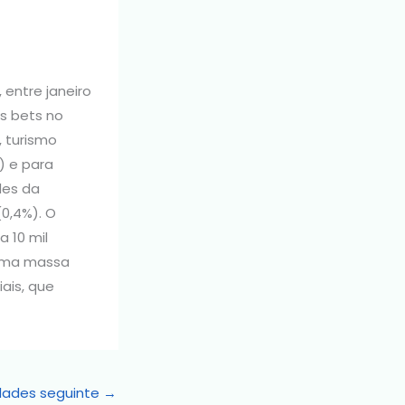
 entre janeiro
as bets no
, turismo
) e para
des da
(0,4%). O
 10 mil
 uma massa
ais, que
dades seguinte
→