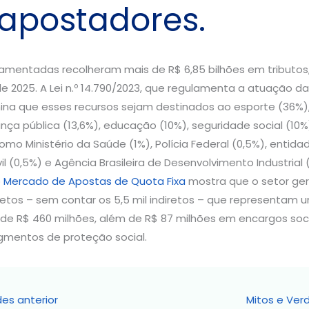
apostadores.
amentadas recolheram mais de R$ 6,85 bilhões em tributos,
 2025. A Lei n.º 14.790/2023, que regulamenta a atuação d
mina que esses recursos sejam destinados ao esporte (36%)
nça pública (13,6%), educação (10%), seguridade social (10%
como Ministério da Saúde (1%), Polícia Federal (0,5%), entida
il (0,5%) e Agência Brasileira de Desenvolvimento Industrial 
Mercado de Apostas de Quota Fixa
mostra que o setor gera
etos – sem contar os 5,5 mil indiretos – que representam
l de R$ 460 milhões, além de R$ 87 milhões em encargos soci
gmentos de proteção social.
es anterior
Mitos e Ver