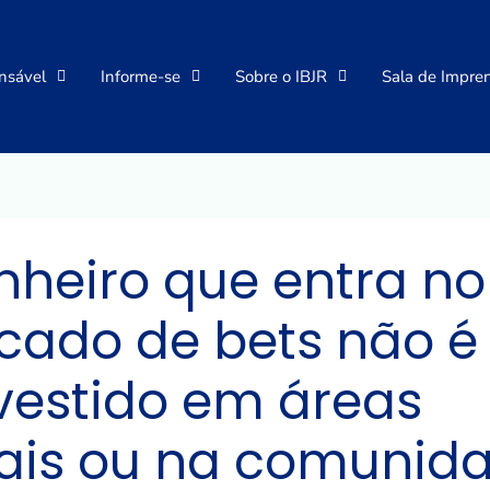
nsável
Informe-se
Sobre o IBJR
Sala de Impre
nheiro que entra no
cado de bets não é
vestido em áreas
iais ou na comunid