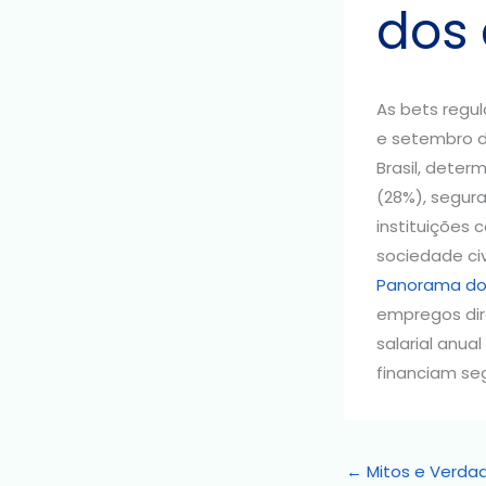
dos 
As bets regul
e setembro de
Brasil, deter
(28%), segura
instituições 
sociedade civ
Panorama do 
empregos dir
salarial anua
financiam se
←
Mitos e Verdad