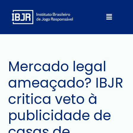
Ir
para
Menu
o
conteúdo
Mercado legal
ameaçado? IBJR
critica veto à
publicidade de
casas de