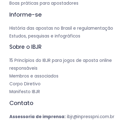
Boas práticas para apostadores
Informe-se
História das apostas no Brasil e regulamentação
Estudos, pesquisas e infográficos
Sobre o IBJR
15 Princípios do IBJR para jogos de aposta online
responsáveis
Membros e associados
Corpo Diretivo
Manifesto IBJR
Contato
Assessoria de imprensa:
ibjr@inpresspni.com.br