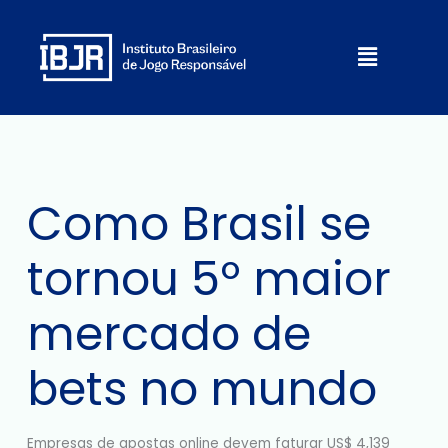
Ir
para
Menu
o
conteúdo
Como Brasil se
tornou 5º maior
mercado de
bets no mundo
Empresas de apostas online devem faturar US$ 4,139