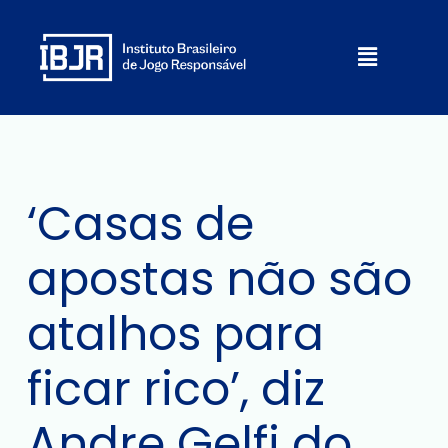
Ir
para
Menu
o
conteúdo
‘Casas de
apostas não são
atalhos para
ficar rico’, diz
Andre Gelfi do