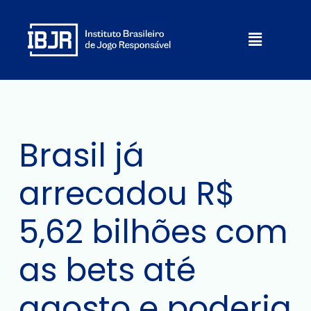
Ir
para
Menu
o
conteúdo
Brasil já
arrecadou R$
5,62 bilhões com
as bets até
agosto e poderia