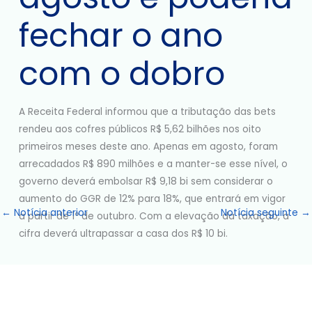
fechar o ano
com o dobro
A Receita Federal informou que a tributação das bets
rendeu aos cofres públicos R$ 5,62 bilhões nos oito
primeiros meses deste ano. Apenas em agosto, foram
arrecadados R$ 890 milhões e a manter-se esse nível, o
governo deverá embolsar R$ 9,18 bi sem considerar o
aumento do GGR de 12% para 18%, que entrará em vigor
←
Notícia anterior
Notícia seguinte
→
a partir de 1º de outubro. Com a elevação da taxação, a
cifra deverá ultrapassar a casa dos R$ 10 bi.