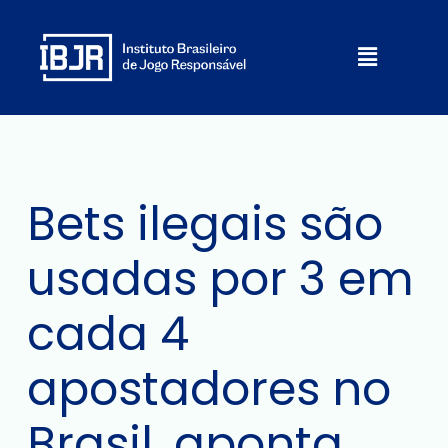
Ir
para
Menu
o
conteúdo
Bets ilegais são
usadas por 3 em
cada 4
apostadores no
Brasil, aponta